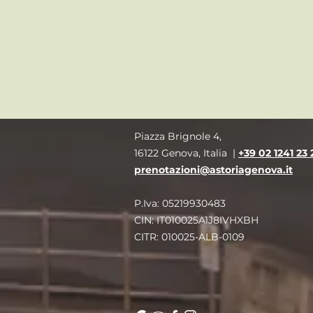
Piazza Brignole 4,
16122 Genova, Italia |
+39 02 1241 23 
prenotazioni@astoriagenova.it
P.Iva: 05219930483
CIN: IT010025A1J8IVHXBH
CITR: 010025-ALB-0109