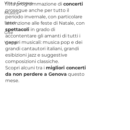
Vita a Genova
fitta programmazione di 
concerti
prosegue anche per tutto il 
Musica
periodo invernale, con particolare 
Sport
attenzione alle feste di Natale, con 
spettacoli
 in grado di 
Gite
accontentare gli amanti di tutti i 
generi musicali: musica pop e dei 
Viaggi
grandi cantautori italiani, grandi 
esibizioni jazz e suggestive 
composizioni classiche.
Scopri alcuni tra i 
migliori concerti 
da non perdere a Genova
 questo 
mese.