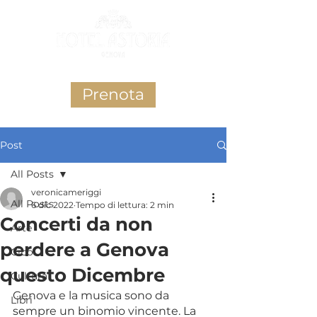
Prenota
Post
All Posts
veronicameriggi
All Posts
6 dic 2022
Tempo di lettura: 2 min
Concerti da non
Arte
perdere a Genova
Cibo
questo Dicembre
Cultura
Genova e la musica sono da 
Libri
sempre un binomio vincente. La 