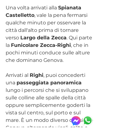
Una volta arrivati alla 
Spianata 
Castelletto
, vale la pena fermarsi 
qualche minuto per osservare la 
città dall'alto prima di tornare 
verso 
Largo della Zecca
. Qui parte 
la 
Funicolare Zecca-Righi
, che in 
pochi minuti conduce sulle alture 
che dominano Genova.
Arrivati al 
Righi
, puoi concederti 
una 
passeggiata panoramica
lungo i percorsi che si sviluppano 
sulle colline alle spalle della città 
oppure semplicemente goderti la 
vista sul centro, sul porto e sul 
mare. È un modo diverso di visitare 
Genova, alternando vicoli, salite e 
panorami senza allontanarsi 