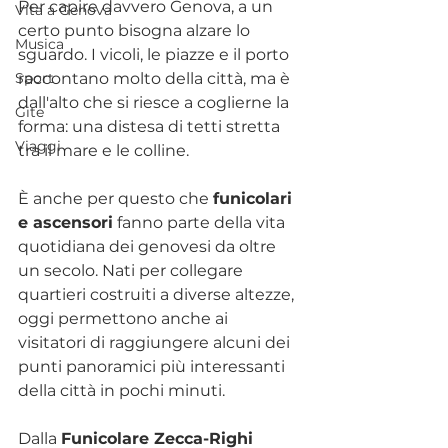
Per capire davvero Genova, a un 
Vita a Genova
certo punto bisogna alzare lo 
Musica
sguardo. I vicoli, le piazze e il porto 
Sport
raccontano molto della città, ma è 
dall'alto che si riesce a coglierne la 
Gite
forma: una distesa di tetti stretta 
Viaggi
tra il mare e le colline.
È anche per questo che 
funicolari 
e ascensori
 fanno parte della vita 
quotidiana dei genovesi da oltre 
un secolo. Nati per collegare 
quartieri costruiti a diverse altezze, 
oggi permettono anche ai 
visitatori di raggiungere alcuni dei 
punti panoramici più interessanti 
della città in pochi minuti.
Dalla 
Funicolare Zecca-Righi