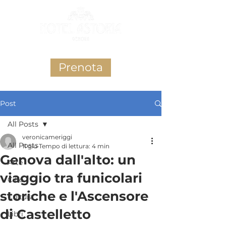
Prenota
Post
All Posts
veronicameriggi
All Posts
11 giu
Tempo di lettura: 4 min
Genova dall'alto: un
Arte
viaggio tra funicolari
Cibo
storiche e l'Ascensore
Cultura
di Castelletto
Libri