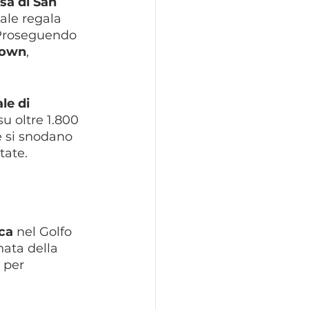
sa di San 
zale regala 
 Proseguendo 
rown
, 
.
le di 
u oltre 1.800 
e si snodano 
tate.
rca
 nel Golfo 
nata della 
 per 