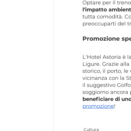
Optare per il tren
l'impatto ambient
tutta comodità. Co
preoccuparti del t
Promozione spec
L'Hotel Astoria è 
Ligure. Grazie all
storico, il porto, l
vicinanza con la S
il suggestivo Golfo
soggiorno ancora 
beneficiare di un
promozione
!
Cultura