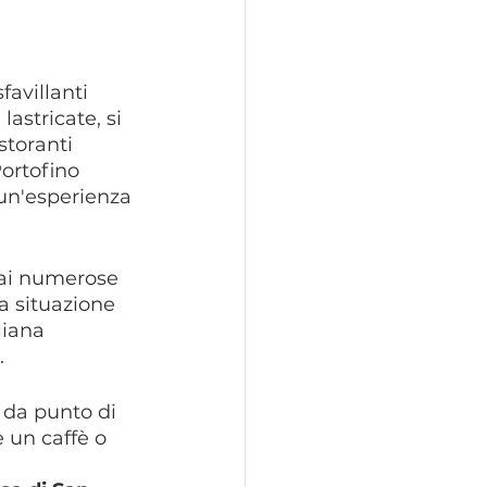
avillanti 
astricate, si 
storanti 
ortofino 
 un'esperienza 
rai numerose 
la situazione 
liana 
.
 da punto di 
e un caffè o 