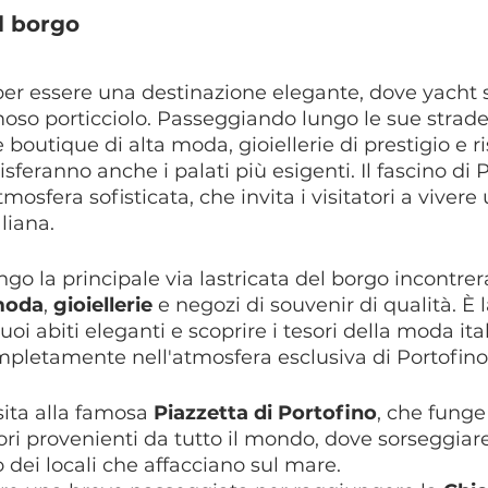
l borgo
per essere una destinazione elegante, dove yacht sf
oso porticciolo. Passeggiando lungo le sue strade l
outique di alta moda, gioiellerie di prestigio e ri
feranno anche i palati più esigenti. Il fascino di P
tmosfera sofisticata, che invita i visitatori a vivere
aliana.
go la principale via lastricata del borgo incontre
 moda
, 
gioiellerie
 e negozi di souvenir di qualità. È 
tuoi abiti eleganti e scoprire i tesori della moda ita
letamente nell'atmosfera esclusiva di Portofino
ita alla famosa 
Piazzetta di Portofino
, che funge
atori provenienti da tutto il mondo, dove sorseggiar
 dei locali che affacciano sul mare.