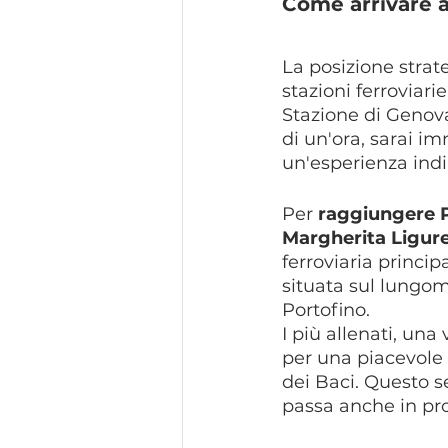
Come arrivare a
La posizione strate
stazioni ferroviar
Stazione di Genova 
di un'ora, sarai im
un'esperienza ind
Per 
raggiungere 
Margherita Ligur
ferroviaria princip
situata sul lungom
Portofino.
I più allenati, un
per una piacevole 
dei Baci. Questo s
passa anche in pro