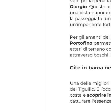
Vale poi la pena f
Giorgio
. Questo an
una vista panoram
la passeggiata lung
un'imponente forte
Per gli amanti del 
Portofino
 permett
ettari di terreno c
attraverso boschi 
Gite in barca ne
Una delle migliori
del Tigullio. È l’
costa e 
scoprire i
catturare l'essenz