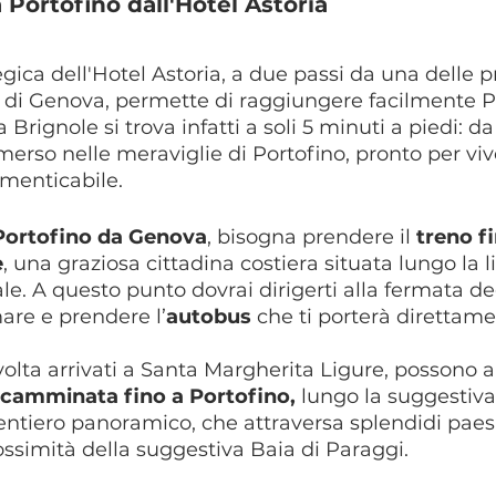
 Portofino dall'Hotel Astoria
gica dell'Hotel Astoria, a due passi da una delle pr
ie di Genova, permette di raggiungere facilmente P
Brignole si trova infatti a soli 5 minuti a piedi: d
merso nelle meraviglie di Portofino, pronto per viv
imenticabile.
Portofino da Genova
, bisogna prendere il 
treno f
e
, una graziosa cittadina costiera situata lungo la l
ale. A questo punto dovrai dirigerti alla fermata d
are e prendere l’
autobus
 che ti porterà direttame
a volta arrivati a Santa Margherita Ligure, possono 
camminata fino a Portofino,
 lungo la suggestiv
entiero panoramico, che attraversa splendidi paesa
ssimità della suggestiva Baia di Paraggi.