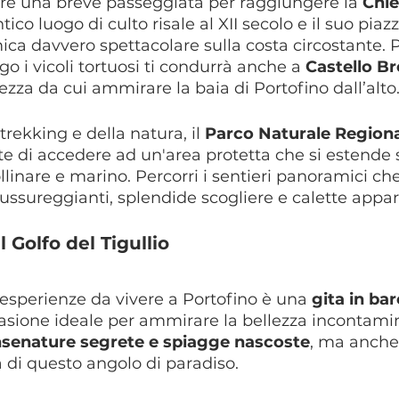
are una breve passeggiata per raggiungere la 
Chie
tico luogo di culto risale al XII secolo e il suo piaz
ica davvero spettacolare sulla costa circostante.
o i vicoli tortuosi ti condurrà anche a 
Castello B
zza da cui ammirare la baia di Portofino dall’alto
trekking e della natura, il 
Parco Naturale Regiona
e di accedere ad un'area protetta che si estende s
ollinare e marino. Percorri i sentieri panoramici ch
lussureggianti, splendide scogliere e calette appar
l Golfo del Tigullio
 esperienze da vivere a Portofino è una 
gita in ba
occasione ideale per ammirare la bellezza incontami
nsenature segrete e spiagge nascoste
, ma anche
a di questo angolo di paradiso.