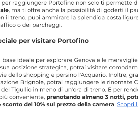
o per raggiungere Portofino non solo ti permette di
ale
, ma ti offre anche la possibilità di goderti il p
n il treno, puoi ammirare la splendida costa ligur
raffico o dei parcheggi.
iale per visitare Portofino
la base ideale per esplorare Genova e le meraviglie
a sua posizione strategica, potrai visitare comodam
e vie dello shopping e persino l'Acquario. Inoltre, gra
tazione Brignole, potrai raggiungere le rinomate C
 del Tigullio in meno di un'ora di treno. E per rende
più conveniente, 
prenotando almeno 3 notti, potr
o sconto del 10% sul prezzo della camera
. 
Scopri l