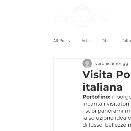
All Posts
Arte
Cibo
Cult
veronicameriggi
Visita Po
italiana
Portofino:
 il borg
incanta i visitator
i suoi panorami mo
la soluzione ideal
di lusso, bellezze 