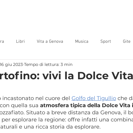
Home
Camere
Offerte
Guida
Contatti
Blog
ura
Libri
Vita a Genova
Musica
Sport
Gite
16 giu 2023
Tempo di lettura: 3 min
rtofino: vivi la Dolce Vit
o incastonato nel cuore del 
Golfo del Tigullio
 che 
i con quella sua 
atmosfera tipica della Dolce Vita 
zzafiato. Situato a breve distanza da Genova, il b
e per esplorare la regione: offre infatti una combin
naturali e una ricca storia da esplorare.