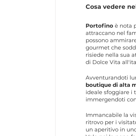
Cosa vedere ne
Portofino
 è nota 
attraccano nel fam
possono ammirare b
gourmet che soddis
risiede nella sua a
di Dolce Vita all'it
Avventurandoti lun
boutique di alta
ideale sfoggiare i 
immergendoti comp
Immancabile la vis
ritrovo per i visit
un aperitivo in uno