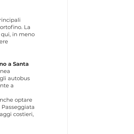
incipali 
ortofino. La 
a qui, in meno 
ere 
ino a Santa 
inea 
egli autobus 
nte a 
anche optare 
a Passeggiata 
ggi costieri, 