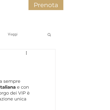
Prenota
Viaggi
a
da sempre 
italiana
 e con 
orgo dei VIP è 
azione unica 