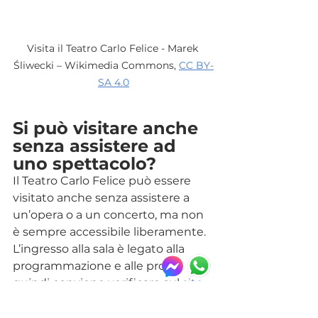
Visita il Teatro Carlo Felice - Marek 
Śliwecki – Wikimedia Commons, 
CC BY-
SA 4.0
Si può visitare anche 
senza assistere ad 
uno spettacolo?
Il Teatro Carlo Felice può essere 
visitato anche senza assistere a 
un’opera o a un concerto, ma non 
è sempre accessibile liberamente. 
L’ingresso alla sala è legato alla 
programmazione e alle prove, 
quindi conviene verificare sul 
sito 
ufficiale
 se sono previste 
visite 
guidate
 o 
aperture straordinarie
.