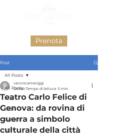
Prenota
Post
All Posts
veronicameriggi
All Posts
24 feb
Tempo di lettura: 5 min
Teatro Carlo Felice di
Arte
Genova: da rovina di
Cibo
guerra a simbolo
Cultura
culturale della città
Libri