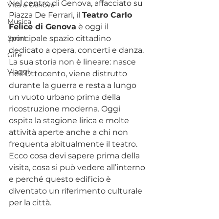
Nel centro di Genova, affacciato su 
Vita a Genova
Piazza De Ferrari, il 
Teatro Carlo 
Musica
Felice di Genova
 è oggi il 
Sport
principale spazio cittadino 
dedicato a opera, concerti e danza.  
Gite
La sua storia non è lineare: nasce 
Viaggi
nell’Ottocento, viene distrutto 
durante la guerra e resta a lungo 
un vuoto urbano prima della 
ricostruzione moderna. Oggi 
ospita la stagione lirica e molte 
attività aperte anche a chi non 
frequenta abitualmente il teatro. 
Ecco cosa devi sapere prima della 
visita, cosa si può vedere all’interno 
e perché questo edificio è 
diventato un riferimento culturale 
per la città.