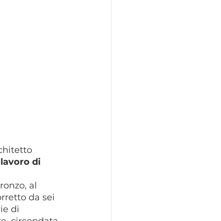
chitetto 
lavoro di 
onzo, al 
rretto da sei 
ie di 