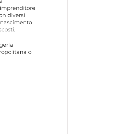
a 
 imprenditore 
on diversi 
inascimento 
costi.
gerla 
ropolitana o 