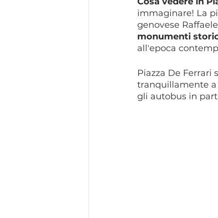
Cosa vedere in Pi
immaginare! La pi
genovese Raffaele D
monumenti storici,
all'epoca contempo
Piazza De Ferrari s
tranquillamente a 
gli autobus in par