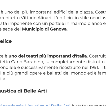
è uno dei più importanti edifici della piazza. Costr
rchitetto Vittorio Alinari. L'edificio, in stile neoclas
iata imponente con un portale in marmo bianco 
è sede del 
Municipio di Genova
.
Felice
ce è 
uno dei teatri più importanti d'Italia
. Costrui
itetto Carlo Barabino, fu completamente distrutto 
diale e successivamente ricostruito nel 1991. Il t
lle più grandi opere e balletti del mondo ed è fam
tta.
ustica di Belle Arti
Accademia Ligustica di Belle Arti
 è stata un punto