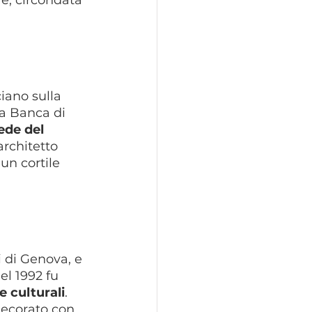
e, circondata 
iano sulla 
ra Banca di 
ede del 
architetto 
un cortile 
 di Genova, e 
l 1992 fu 
e culturali
. 
decorato con 