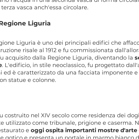
no l'acqua in una seconda vasca di forma circolar
 terza vasca anch'essa circolare.
 Regione Liguria
gione Liguria è uno dei principali edifici che affacc
ruzione risale al 1912 e fu commissionata dall'allo
u acquisito dalla Regione Liguria, diventando la 
s
e
. L'edificio, in stile neoclassico, fu progettato dall'
i ed è caratterizzato da una facciata imponente e 
on statue e colonne.
fu costruito nel XIV secolo come residenza dei dogi
 utilizzato come tribunale, prigione e caserma. Ne
staurato e 
oggi ospita importanti mostre d'arte 
tile gotico e presenta un portale in marmo bianco 