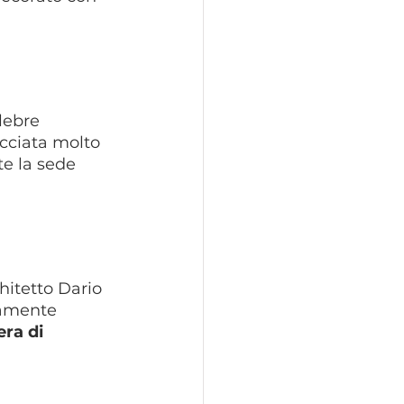
lebre 
acciata molto 
te la sede 
hitetto Dario 
ccamente 
ra di 