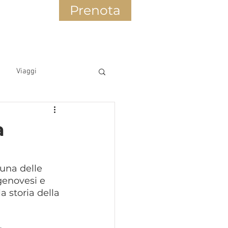
Prenota
Viaggi
a
una delle 
 genovesi e 
a storia della 