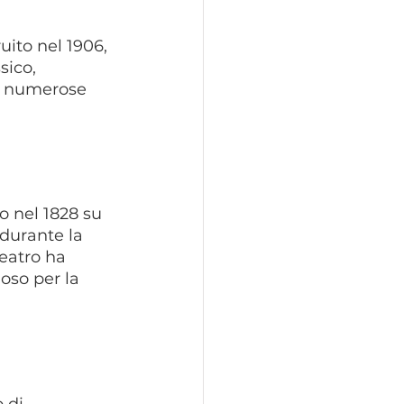
uito nel 1906, 
sico, 
e numerose 
to nel 1828 su 
durante la 
eatro ha 
oso per la 
 di 