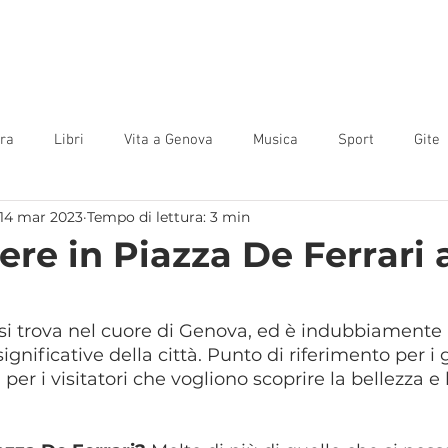
Home
Camere
Offerte
Guida
Contatti
Blog
ura
Libri
Vita a Genova
Musica
Sport
Gite
14 mar 2023
Tempo di lettura: 3 min
re in Piazza De Ferrari 
 si trova nel cuore di Genova, ed è indubbiamente 
significative della città. Punto di riferimento per i
per i visitatori che vogliono scoprire la bellezza e l