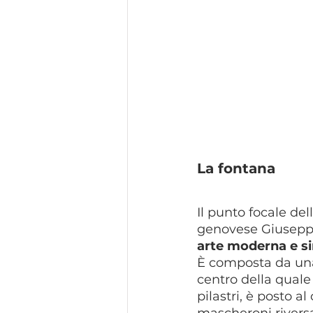
La fontana
Il punto focale del
genovese Giuseppe
arte moderna e s
È composta da una 
centro della quale 
pilastri, è posto a