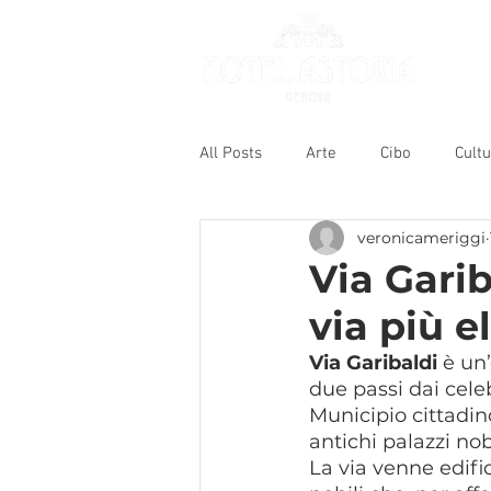
All Posts
Arte
Cibo
Cult
veronicameriggi
Via Garib
via più 
Via Garibaldi
 è un
due passi dai celeb
Municipio cittadino
antichi palazzi nob
La via venne edif