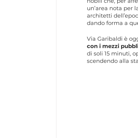
nobili che, per aff
un’area nota per la 
architetti dell’epo
dando forma a que
Via Garibaldi è og
con i mezzi pubbli
di soli 15 minuti,
scendendo alla sta