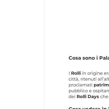
Cosa sono i Pala
I 
Rolli
 in origine e
città, ritenuti all’
proclamati 
patri
pubblico e ospitano
dei 
Rolli Days
 che