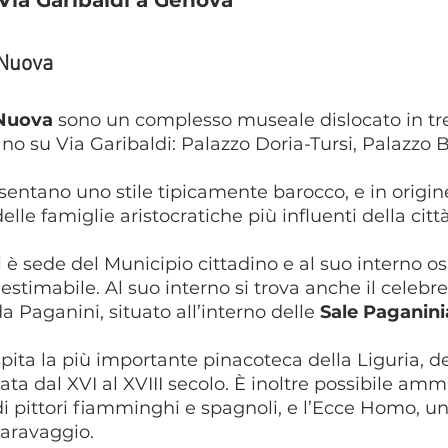
Via Garibaldi a Genova
 Nuova
 Nuova
 sono un complesso museale dislocato in tre
ano su Via Garibaldi: Palazzo Doria-Tursi, Palazzo 
ntano uno stile tipicamente barocco, e in origine
lle famiglie aristocratiche più influenti della città
i è sede del Municipio cittadino e al suo interno os
nestimabile. Al suo interno si trova anche il celebr
da Paganini, situato all’interno delle 
Sale Paganin
spita la più importante pinacoteca della Liguria, de
eata dal XVI al XVIII secolo. È inoltre possibile amm
i pittori fiamminghi e spagnoli, e l’Ecce Homo, un
Caravaggio.