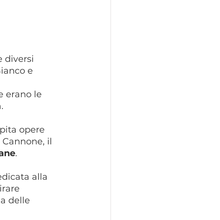
 diversi 
Bianco e 
 erano le 
.
pita opere 
e Cannone, il 
iane
.
dicata alla 
irare 
a delle 