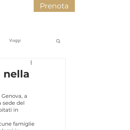
Prenota
Viaggi
 nella
i Genova, a 
la sede del 
itati in 
cune famiglie 