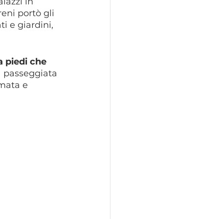
lazzi in 
eni portò gli 
i e giardini, 
a piedi che 
a passeggiata 
mata e 