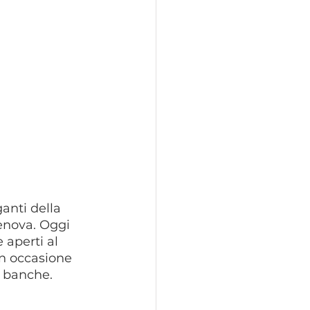
ganti della 
Genova. Oggi 
e aperti al 
in occasione 
e banche.