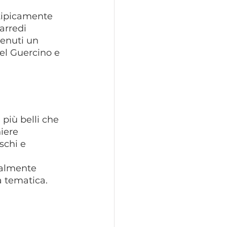
tipicamente 
arredi 
tenuti un 
el Guercino e 
 più belli che 
iere 
schi e 
ualmente 
a tematica.