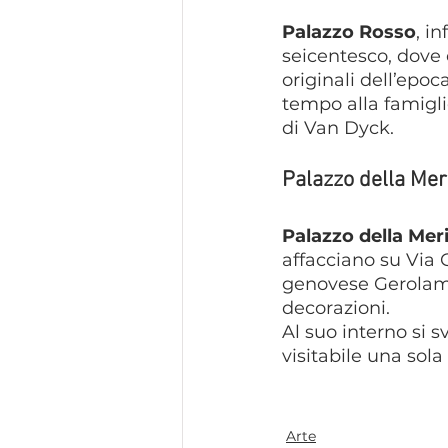
Palazzo Rosso
, i
seicentesco, dove 
originali dell’epoc
tempo alla famigl
di Van Dyck.
Palazzo della Mer
Palazzo della Mer
affacciano su Via G
genovese Gerolamo 
decorazioni.
Al suo interno si 
visitabile una sol
Arte