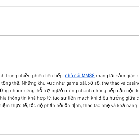
Visita il Museo Diocesano
Cosa
di Genova: tesori
Ferr
nascosti nel cuore della
città
 trong nhiều phiên liên tiếp, 
nhà cái MM88
 mang lại cảm giác r
 tổng thể. Những khu vực như game bài, xổ số, thể thao và casin
từng nhóm riêng, hỗ trợ người dùng nhanh chóng tiếp cận nội d
hia thông tin khá hợp lý, tạo sự liền mạch khi điều hướng giữa c
ghiệm thực tế, tốc độ phản hồi ổn định, thao tác nhẹ và khả năng 