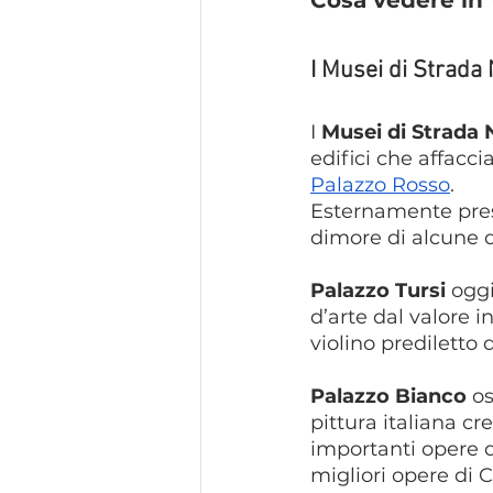
Cosa vedere in 
I Musei di Strada
I 
Musei di Strada
edifici che affacci
Palazzo Rosso
.
Esternamente prese
dimore di alcune de
Palazzo Tursi
 ogg
d’arte dal valore i
violino prediletto 
Palazzo Bianco
 o
pittura italiana cr
importanti opere d
migliori opere di 