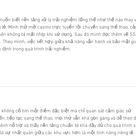
muốn biết nền tảng xử lý trải nghiệm tổng thể như thế nào thay v
 lẻ. Mình thử mở casino trực tuyến rồi chuyển sang thể thao, c
nên không bị mất nhịp khi sử dụng. Sau đó mình đọc thêm về SS
. Theo mình, việc kết hợp giữa khả năng vận hành và bảo mật gi
định trong quá trình trải nghiệm.
h không cố tìm một điểm đặc biệt mà chỉ quan sát cảm giác sử 
, tiếp tục sang thể thao, mọi thứ vẫn khá gọn gàng và dễ theo dõ
nh hỗ trợ và thấy nền tảng chuẩn bị khá đầy đủ cho quá trình s
à sự nhất quán giữa các khu vực hơn là một tính năng riêng lẻ.