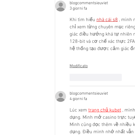
blogcommentsieuviet
3 giorni fa
Khi tìm hiểu 
nhà cái s8
 , mình 
chỉ xem từng chuyên mục riêng
giác điều hướng khá tự nhiên 
128-bit và cơ chế xác thực 2FA
hệ thống tạo được cảm giác ổn 
Modificato
Mi piace
Rispondi
blogcommentsieuviet
4 giorni fa
Lúc xem 
trang chủ kubet
 , mìn
dụng. Mình mở casino trực tuyến
Mình cũng đọc thêm về nhiều kê
dụng. Điều mình nhớ nhất vẫn l