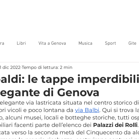
Home
Camere
Offerte
Guida
Contatti
Blog
ura
Libri
Vita a Genova
Musica
Sport
Gite
1 dic 2022
Tempo di lettura: 2 min
aldi: le tappe imperdibili
elegante di Genova
’elegante via lastricata situata nel centro storico d
ri vicoli e poco lontana da 
via Balbi
. Qui si trova 
, alcuni musei, locali e botteghe storiche, tutti osp
iliari facenti parte dell’elenco dei 
Palazzi dei Rolli
.
icata verso la seconda metà del Cinquecento da al