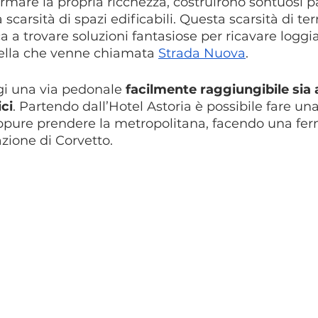
ermare la propria ricchezza, costruirono sontuosi pa
scarsità di spazi edificabili. Questa scarsità di terr
ca a trovare soluzioni fantasiose per ricavare loggiat
lla che venne chiamata 
Strada Nuova
.
gi una via pedonale 
facilmente raggiungibile sia 
ci
. Partendo dall’Hotel Astoria è possibile fare un
 oppure prendere la metropolitana, facendo una fer
zione di Corvetto.